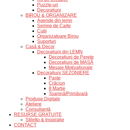
Puzzle-uri
Decorațiuni
BIROU & ORGANIZARE
Agende din lemn
Semne de Carte
Cutii
Organizatoare Birou
Suporturi
Casă & Decor
Decorațiuni din LEMN
Decorațiuni de Perete
Decorațiuni de MASĂ
Mesaje Motivaționale
Decorațiuni SEZONIERE
Paște
Crăciun
8 Martie
Toamnă/Primăvară
Produse Digitale
Ateliere
Consultanță
RESURSE GRATUITE
Stiletto & Inspirație
CONTACT