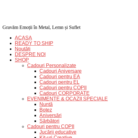
Gravăm Emoții în Metal, Lemn și Suflet
ACASA
READY TO SHIP
Noutăți
DESPRE NOI
SHOP
Cadouri Personalizate
Cadouri Aniversare
Cadouri pentru EA
Cadouri pentru EL
Cadouri pentru COPII
Cadouri CORPORATE
EVENIMENTE & OCAZII SPECIALE
Nuntă
Botez
Aniversări
Sărbători
Cadouri pentru COPII
Jucării educative
Kit-uri Creative