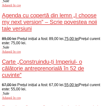
Sale
Adaugă în coș
Agenda cu copertă din lemn „I choose
my next version” – Scrie povestea noii
tale versiuni
89,00
lei
Prețul inițial a fost: 89,00 lei.
75,00
lei
Prețul curent
este: 75,00 lei.
Sale
Adaugă în coș
Carte „Construindu-ți Imperiul- o
călătorie antreprenorială în 52 de
cuvinte”
67,00
lei
Prețul inițial a fost: 67,00 lei.
55,00
lei
Prețul curent
este: 55,00 lei.
Sale
Adaugă în coș