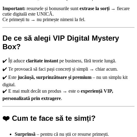
Important:
resursele și bonusurile sunt
extrase la sorți
→ fiecare
cutie digitală este UNICĂ.
Ce primești tu → nu primește nimeni la fel.
De ce să alegi VIP Digital Mystery
Box?
✔️ Îți aduce
claritate instant
pe business, fără teorie lungă.
✔️ Te provoacă să faci pași concreți și simpli → chiar acum.
✔️ Este
jucăușă, surprinzătoare și premium
– nu un simplu kit
digital.
✔️ E mai mult decât un produs → este o
experiență VIP,
personalizată prin extragere
.
❤️ Cum te face să te simți?
Surprinsă
– pentru că nu știi ce resurse primești.