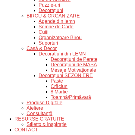
Puzzle-uri
Decorațiuni
BIROU & ORGANIZARE
Agende din lemn
Semne de Carte
Cutii
Organizatoare Birou
Suporturi
Casă & Decor
Decorațiuni din LEMN
Decorațiuni de Perete
Decorațiuni de MASĂ
Mesaje Motivaționale
Decorațiuni SEZONIERE
Paște
Crăciun
8 Martie
Toamnă/Primăvară
Produse Digitale
Ateliere
Consultanță
RESURSE GRATUITE
Stiletto & Inspirație
CONTACT