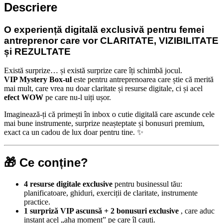
Descriere
O experiență digitală exclusivă pentru femei
antreprenor care vor CLARITATE, VIZIBILITATE
și REZULTATE
Există surprize… și există surprize care îți schimbă jocul.
VIP Mystery Box-ul
este pentru antreprenoarea care știe că merită
mai mult, care vrea nu doar claritate și resurse digitale, ci și acel
efect WOW
pe care nu-l uiți ușor.
Imaginează-ți că primești în inbox o cutie digitală care ascunde cele
mai bune instrumente, surprize neașteptate și bonusuri premium,
exact ca un cadou de lux doar pentru tine. ✨
🎁 Ce conține?
4 resurse digitale exclusive
pentru businessul tău:
planificatoare, ghiduri, exerciții de claritate, instrumente
practice.
1 surpriză VIP ascunsă + 2 bonusuri exclusive
, care aduc
instant acel „aha moment” pe care îl cauți.