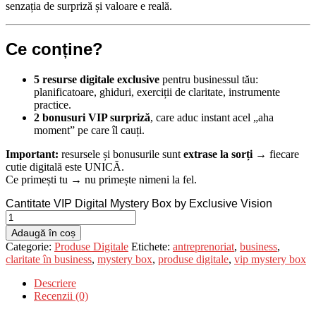
senzația de surpriză și valoare e reală.
Ce conține?
5 resurse digitale exclusive
pentru businessul tău:
planificatoare, ghiduri, exerciții de claritate, instrumente
practice.
2 bonusuri VIP surpriză
, care aduc instant acel „aha
moment” pe care îl cauți.
Important:
resursele și bonusurile sunt
extrase la sorți
→ fiecare
cutie digitală este UNICĂ.
Ce primești tu → nu primește nimeni la fel.
Cantitate VIP Digital Mystery Box by Exclusive Vision
Adaugă în coș
Categorie:
Produse Digitale
Etichete:
antreprenoriat
,
business
,
claritate în business
,
mystery box
,
produse digitale
,
vip mystery box
Descriere
Recenzii (0)