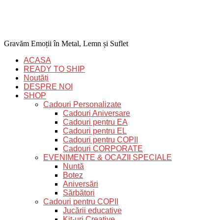
Gravăm Emoții în Metal, Lemn și Suflet
ACASA
READY TO SHIP
Noutăți
DESPRE NOI
SHOP
Cadouri Personalizate
Cadouri Aniversare
Cadouri pentru EA
Cadouri pentru EL
Cadouri pentru COPII
Cadouri CORPORATE
EVENIMENTE & OCAZII SPECIALE
Nuntă
Botez
Aniversări
Sărbători
Cadouri pentru COPII
Jucării educative
Kit-uri Creative