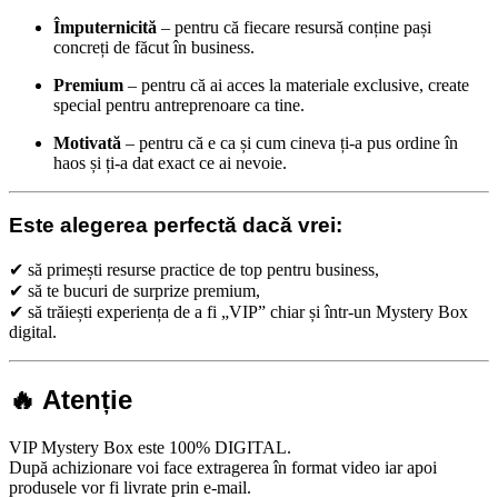
Împuternicită
– pentru că fiecare resursă conține pași
concreți de făcut în business.
Premium
– pentru că ai acces la materiale exclusive, create
special pentru antreprenoare ca tine.
Motivată
– pentru că e ca și cum cineva ți-a pus ordine în
haos și ți-a dat exact ce ai nevoie.
Este alegerea perfectă dacă vrei:
✔ să primești resurse practice de top pentru business,
✔ să te bucuri de surprize premium,
✔ să trăiești experiența de a fi „VIP” chiar și într-un Mystery Box
digital.
🔥 Atenție
VIP Mystery Box este 100% DIGITAL.
După achizionare voi face extragerea în format video iar apoi
produsele vor fi livrate prin e-mail.