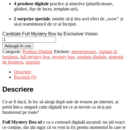
4 produse digitale
practice și atractive (planificatoare,
ghiduri, fișe de lucru, template-uri),
2 surprize speciale
, menite să-ți dea acel efect de „wow” și
să-ți reamintească de ce ai început.
Cantitate Full Mystery Box by Exclusive Vision
Adaugă în coș
Categorie:
Produse Digitale
Etichete:
antreprenoare
,
claritate în
business
,
full mystery box
,
mystery box
,
produse digitale
,
strategie
de business
,
surprize
Descriere
Recenzii (0)
Descriere
Ce-ar fi dacă, în loc să alergi după sute de resurse pe internet, ai
primi într-o singură cutie digitală tot ce ai nevoie ca să-ți pui
businessul pe roate?
Full Mystery Box-ul
e ca o comoară digitală ascunsă: nu știi exact
ce conține, dar știi sigur că va veni la fix pentru momentul în care te