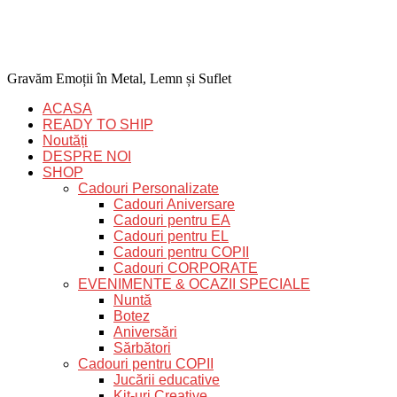
Gravăm Emoții în Metal, Lemn și Suflet
ACASA
READY TO SHIP
Noutăți
DESPRE NOI
SHOP
Cadouri Personalizate
Cadouri Aniversare
Cadouri pentru EA
Cadouri pentru EL
Cadouri pentru COPII
Cadouri CORPORATE
EVENIMENTE & OCAZII SPECIALE
Nuntă
Botez
Aniversări
Sărbători
Cadouri pentru COPII
Jucării educative
Kit-uri Creative