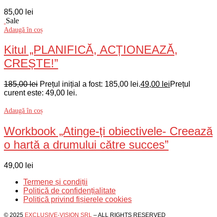
85,00
lei
Sale
Adaugă în coș
Kitul „PLANIFICĂ, ACȚIONEAZĂ,
CREȘTE!”
185,00
lei
Prețul inițial a fost: 185,00 lei.
49,00
lei
Prețul
curent este: 49,00 lei.
Adaugă în coș
Workbook „Atinge-ți obiectivele- Creează
o hartă a drumului către succes”
49,00
lei
Termene și condiții
Politică de confidențialitate
Politică privind fișierele cookies
© 2025
EXCLUSIVE-VISION SRL
– ALL RIGHTS RESERVED