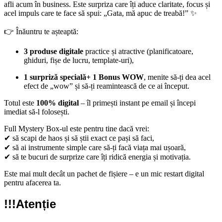
afli acum în business. Este surpriza care îți aduce claritate, focus și
acel impuls care te face să spui: „Gata, mă apuc de treabă!” ✨
👉 Înăuntru te așteaptă:
3 produse digitale
practice și atractive (planificatoare,
ghiduri, fișe de lucru, template-uri),
1 surpriză specială+ 1 Bonus WOW
, menite să-ți dea acel
efect de „wow” și să-ți reamintească de ce ai început.
Totul este
100% digital
– îl primești instant pe email și începi
imediat să-l folosești.
Full Mystery Box-ul este pentru tine dacă vrei:
✔ să scapi de haos și să știi exact ce pași să faci,
✔ să ai instrumente simple care să-ți facă viața mai ușoară,
✔ să te bucuri de surprize care îți ridică energia și motivația.
Este mai mult decât un pachet de fișiere – e un mic restart digital
pentru afacerea ta.
!!!Atenție