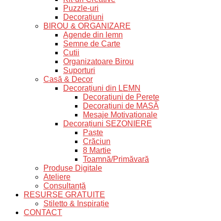
Puzzle-uri
Decorațiuni
BIROU & ORGANIZARE
Agende din lemn
Semne de Carte
Cutii
Organizatoare Birou
Suporturi
Casă & Decor
Decorațiuni din LEMN
Decorațiuni de Perete
Decorațiuni de MASĂ
Mesaje Motivaționale
Decorațiuni SEZONIERE
Paște
Crăciun
8 Martie
Toamnă/Primăvară
Produse Digitale
Ateliere
Consultanță
RESURSE GRATUITE
Stiletto & Inspirație
CONTACT