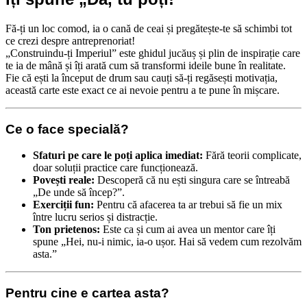
Fă-ți un loc comod, ia o cană de ceai și pregătește-te să schimbi tot
ce crezi despre antreprenoriat!
„Construindu-ți Imperiul” este ghidul jucăuș și plin de inspirație care
te ia de mână și îți arată cum să transformi ideile bune în realitate.
Fie că ești la început de drum sau cauți să-ți regăsești motivația,
această carte este exact ce ai nevoie pentru a te pune în mișcare.
Ce o face specială?
Sfaturi pe care le poți aplica imediat:
Fără teorii complicate,
doar soluții practice care funcționează.
Povești reale:
Descoperă că nu ești singura care se întreabă
„De unde să încep?”.
Exerciții fun:
Pentru că afacerea ta ar trebui să fie un mix
între lucru serios și distracție.
Ton prietenos:
Este ca și cum ai avea un mentor care îți
spune „Hei, nu-i nimic, ia-o ușor. Hai să vedem cum rezolvăm
asta.”
Pentru cine e cartea asta?