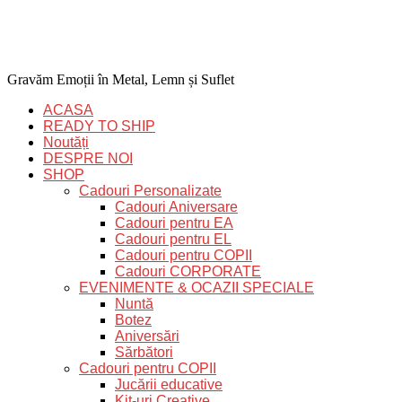
Gravăm Emoții în Metal, Lemn și Suflet
ACASA
READY TO SHIP
Noutăți
DESPRE NOI
SHOP
Cadouri Personalizate
Cadouri Aniversare
Cadouri pentru EA
Cadouri pentru EL
Cadouri pentru COPII
Cadouri CORPORATE
EVENIMENTE & OCAZII SPECIALE
Nuntă
Botez
Aniversări
Sărbători
Cadouri pentru COPII
Jucării educative
Kit-uri Creative