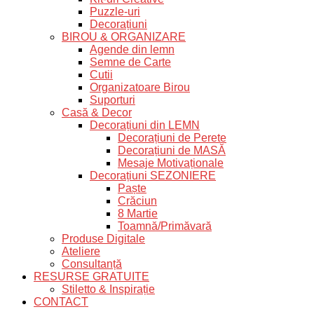
Puzzle-uri
Decorațiuni
BIROU & ORGANIZARE
Agende din lemn
Semne de Carte
Cutii
Organizatoare Birou
Suporturi
Casă & Decor
Decorațiuni din LEMN
Decorațiuni de Perete
Decorațiuni de MASĂ
Mesaje Motivaționale
Decorațiuni SEZONIERE
Paște
Crăciun
8 Martie
Toamnă/Primăvară
Produse Digitale
Ateliere
Consultanță
RESURSE GRATUITE
Stiletto & Inspirație
CONTACT