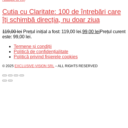
Cutia cu Claritate: 100 de întrebări care
îți schimbă direcția, nu doar ziua
119,00
lei
Prețul inițial a fost: 119,00 lei.
99,00
lei
Prețul curent
este: 99,00 lei.
Termene și condiții
Politică de confidențialitate
Politică privind fișierele cookies
© 2025
EXCLUSIVE-VISION SRL
– ALL RIGHTS RESERVED