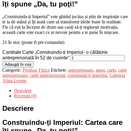
îți spune „Da, tu poți!”
„Construindu-ți Imperiul” este ghidul jucăuș și plin de inspirație care
te ia de mână și îți arată cum să transformi ideile bune în realitate.
Fie că ești la început de drum sau cauți să-ți regăsești motivația,
această carte este exact ce ai nevoie pentru a te pune în mișcare.
21 în stoc (poate fi pre-comandat)
Cantitate Carte „Construindu-ți Imperiul- o călătorie
antreprenorială în 52 de cuvinte”
Adaugă în coș
Categorie:
Produse Fizice
Etichete:
antreprenoare
,
autor
,
carte
,
carte
antreprenoare
,
carte antreprenoriat
,
construind-ți imperiul
,
Gabriela
Alina Leonte
Descriere
Recenzii (0)
Descriere
Construindu-ți Imperiul: Cartea care
îți spune „Da, tu poți!”