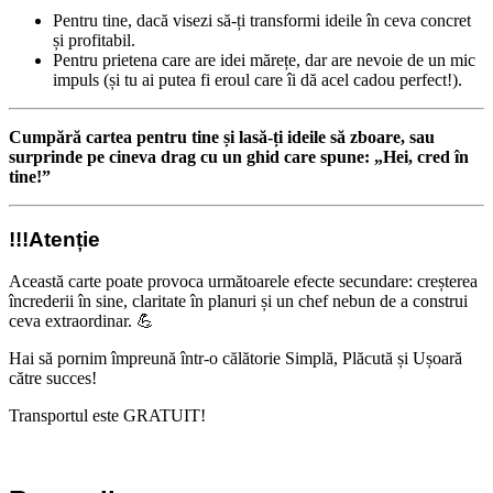
Pentru tine, dacă visezi să-ți transformi ideile în ceva concret
și profitabil.
Pentru prietena care are idei mărețe, dar are nevoie de un mic
impuls (și tu ai putea fi eroul care îi dă acel cadou perfect!).
Cumpără cartea pentru tine și lasă-ți ideile să zboare, sau
surprinde pe cineva drag cu un ghid care spune: „Hei, cred în
tine!”
!!!Atenție
Această carte poate provoca următoarele efecte secundare: creșterea
încrederii în sine, claritate în planuri și un chef nebun de a construi
ceva extraordinar. 💪
Hai să pornim împreună într-o călătorie Simplă, Plăcută și Ușoară
către succes!
Transportul este GRATUIT!