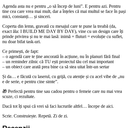
Agenda asta nu e pentru „o să încep de luni”. E pentru azi. Pentru
tine cea care vrea mai mult, dar a înțeles că mai multul se face în pași
mici, constanți… și sinceri.
Coperta din lemn, gravată cu mesajul care te pune la treabă (da,
exact ăla: I BUILD ME DAY BY DAY), vine cu un design care îți
prinde privirea și nu te mai lasă: inimă + fluturi = evoluție cu suflet,
nu doar bifat task-uri.
Ce primești, de fapt:
– o agendă care te ține ancorată în acțiune, nu în planuri fără final
– un reminder zilnic că TU ești proiectul tău cel mai important
– un obiect care arată prea bine ca să stea uitat într-un sertar
Și da… e făcută cu laserul, cu grijă, cu atenție și cu acel vibe de „nu
e de serie, e pentru cine simte”.
🎁 Perfectă pentru tine sau cadou pentru o femeie care nu mai vrea
scuze, ci rezultate.
Dacă tot îți spui că vrei să faci lucrurile altfel… începe de aici.
Scrie. Construiește. Repetă. Zi de zi.