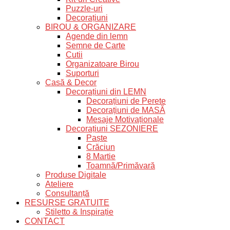
Puzzle-uri
Decorațiuni
BIROU & ORGANIZARE
Agende din lemn
Semne de Carte
Cutii
Organizatoare Birou
Suporturi
Casă & Decor
Decorațiuni din LEMN
Decorațiuni de Perete
Decorațiuni de MASĂ
Mesaje Motivaționale
Decorațiuni SEZONIERE
Paște
Crăciun
8 Martie
Toamnă/Primăvară
Produse Digitale
Ateliere
Consultanță
RESURSE GRATUITE
Stiletto & Inspirație
CONTACT