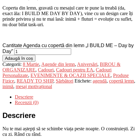
Coperta din lemn, gravată cu mesajul care te pune la treabă (da,
exact ăla: I BUILD ME DAY BY DAY), vine cu un design care îți
prinde privirea și nu te mai lasă: inimă + fluturi = evoluție cu suflet,
nu doar bifat task-uri.
Cantitate Agenda cu copertă din lemn „I BUILD ME – Day by
Day”
Adaugă în coș
Categorii:
8 Martie
,
Agende din lemn
,
Aniversări
,
BIROU &
ORGANIZARE
,
Cadouri
,
Cadouri pentru EA
,
Cadouri
Personalizate
,
EVENIMENTE & OCAZII SPECIALE
,
Produse
Fizice
,
READY TO SHIP
,
Sărbători
Etichete:
agendă
,
copertă lemn
,
inimă
,
mesaj motivațional
Descriere
Recenzii (0)
Descriere
Nu te mai aștepți să se schimbe viața peste noapte. O construiești. Zi
cu zi. Rând cu rând.