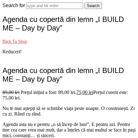
Search for
Agenda cu copertă din lemn „I BUILD
ME – Day by Day”
Back To Shop
Reduceri!
Agenda cu copertă din lemn „I BUILD
ME – Day by Day”
89,00
lei
Prețul inițial a fost: 89,00 lei.
75,00
lei
Prețul curent este:
75,00 lei.
Nu te mai aștepți să se schimbe viața peste noapte. O construiești. Zi
cu zi. Rând cu rând.
Agenda asta nu e pentru „o să încep de luni”. E pentru azi. Pentru
tine cea care vrea mai mult, dar a înțeles că mai multul se face în pași
mici, constanți… și sinceri.