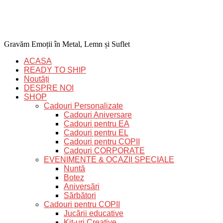
Gravăm Emoții în Metal, Lemn și Suflet
ACASA
READY TO SHIP
Noutăți
DESPRE NOI
SHOP
Cadouri Personalizate
Cadouri Aniversare
Cadouri pentru EA
Cadouri pentru EL
Cadouri pentru COPII
Cadouri CORPORATE
EVENIMENTE & OCAZII SPECIALE
Nuntă
Botez
Aniversări
Sărbători
Cadouri pentru COPII
Jucării educative
Kit-uri Creative