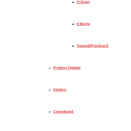
Crăciun
8 Martie
Toamnă/Primăvară
Produse Digitale
Ateliere
Consultanță