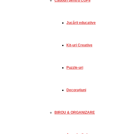
Cadouri pentru COPII
Jucării educative
Kit-uri Creative
Puzzle-uri
Decorațiuni
BIROU & ORGANIZARE