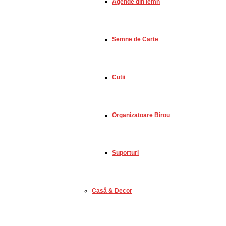
Agende din lemn
Semne de Carte
Cutii
Organizatoare Birou
Suporturi
Casă & Decor