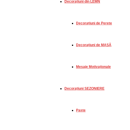
Decorațiuni din LEMN
Decorațiuni de Perete
Decorațiuni de MASĂ
Mesaje Motivaționale
Decorațiuni SEZONIERE
Paște