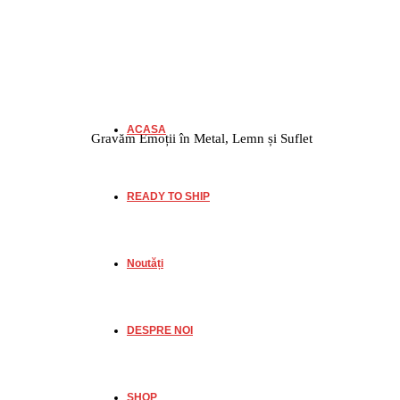
ACASA
Gravăm Emoții în Metal, Lemn și Suflet
READY TO SHIP
Noutăți
DESPRE NOI
SHOP