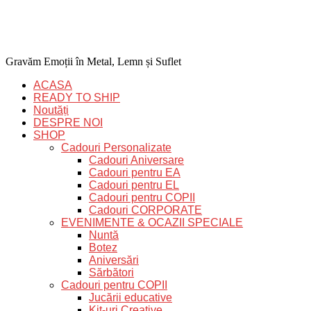
Gravăm Emoții în Metal, Lemn și Suflet
ACASA
READY TO SHIP
Noutăți
DESPRE NOI
SHOP
Cadouri Personalizate
Cadouri Aniversare
Cadouri pentru EA
Cadouri pentru EL
Cadouri pentru COPII
Cadouri CORPORATE
EVENIMENTE & OCAZII SPECIALE
Nuntă
Botez
Aniversări
Sărbători
Cadouri pentru COPII
Jucării educative
Kit-uri Creative