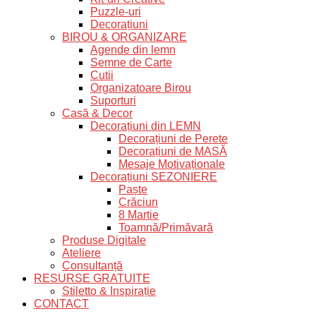
Puzzle-uri
Decorațiuni
BIROU & ORGANIZARE
Agende din lemn
Semne de Carte
Cutii
Organizatoare Birou
Suporturi
Casă & Decor
Decorațiuni din LEMN
Decorațiuni de Perete
Decorațiuni de MASĂ
Mesaje Motivaționale
Decorațiuni SEZONIERE
Paște
Crăciun
8 Martie
Toamnă/Primăvară
Produse Digitale
Ateliere
Consultanță
RESURSE GRATUITE
Stiletto & Inspirație
CONTACT