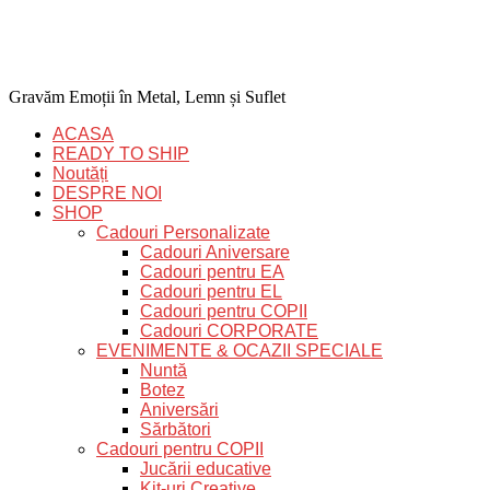
Gravăm Emoții în Metal, Lemn și Suflet
ACASA
READY TO SHIP
Noutăți
DESPRE NOI
SHOP
Cadouri Personalizate
Cadouri Aniversare
Cadouri pentru EA
Cadouri pentru EL
Cadouri pentru COPII
Cadouri CORPORATE
EVENIMENTE & OCAZII SPECIALE
Nuntă
Botez
Aniversări
Sărbători
Cadouri pentru COPII
Jucării educative
Kit-uri Creative