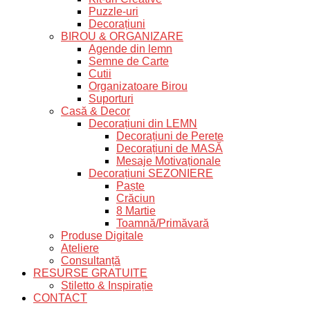
Puzzle-uri
Decorațiuni
BIROU & ORGANIZARE
Agende din lemn
Semne de Carte
Cutii
Organizatoare Birou
Suporturi
Casă & Decor
Decorațiuni din LEMN
Decorațiuni de Perete
Decorațiuni de MASĂ
Mesaje Motivaționale
Decorațiuni SEZONIERE
Paște
Crăciun
8 Martie
Toamnă/Primăvară
Produse Digitale
Ateliere
Consultanță
RESURSE GRATUITE
Stiletto & Inspirație
CONTACT