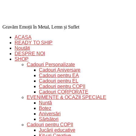
Gravăm Emoții în Metal, Lemn și Suflet
ACASA
READY TO SHIP
Noutăți
DESPRE NOI
SHOP
Cadouri Personalizate
Cadouri Aniversare
Cadouri pentru EA
Cadouri pentru EL
Cadouri pentru COPII
Cadouri CORPORATE
EVENIMENTE & OCAZII SPECIALE
Nuntă
Botez
Aniversări
Sărbători
Cadouri pentru COPII
Jucării educative
Kit-uri Creative