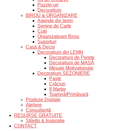
Puzzle-uri
Decorațiuni
BIROU & ORGANIZARE
Agende din lemn
Semne de Carte
Cutii
Organizatoare Birou
Suporturi
Casă & Decor
Decorațiuni din LEMN
Decorațiuni de Perete
Decorațiuni de MASĂ
Mesaje Motivaționale
Decorațiuni SEZONIERE
Paște
Crăciun
8 Martie
Toamnă/Primăvară
Produse Digitale
Ateliere
Consultanță
RESURSE GRATUITE
Stiletto & Inspirație
CONTACT